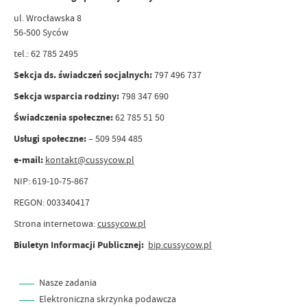
ul. Wrocławska 8
56-500 Syców
tel.: 62 785 2495
Sekcja ds. świadczeń socjalnych:
797 496 737
Sekcja wsparcia rodziny:
798 347 690
Świadczenia społeczne:
62 785 51 50
Usługi społeczne:
– 509 594 485
e-mail:
kontakt@cussycow.pl
NIP: 619-10-75-867
REGON: 003340417
Strona internetowa:
cussycow.pl
Biuletyn Informacji Publicznej:
bip.cussycow.pl
Nasze zadania
Elektroniczna skrzynka podawcza